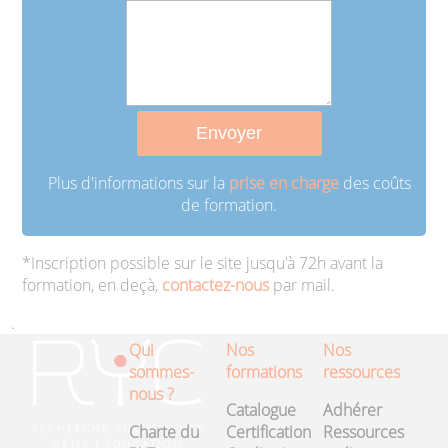
Plus d'informations sur la
prise en charge
des coûts
de formation.
*Inscription possible sur le site jusqu'à 72h avant la
formation, en deçà,
contactez-nous
par mail.
.
Qui
Nos
Nos
sommes-
formations
ressources
nous ?
Catalogue
Adhérer
Charte du
Certification
Ressources