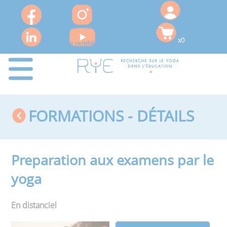
x0
Le RYE est certifié QUALIOPI pour ses actions de formation
FORMATIONS - DÉTAILS
Preparation aux examens par le
yoga
En distanciel