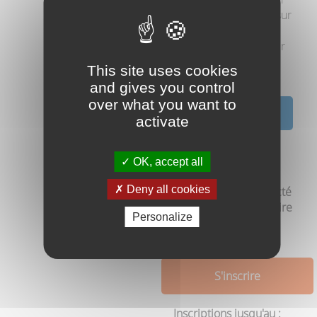
dans l'espace stagiaire sur
le site du RYE. Il est
recommandé d'apporter
ce support pendant la
This site uses cookies
formation.
and gives you control
over what you want to
Programme de
activate
la formation
Télécharger le
OK, accept all
programme (PDF)
Deny all cookies
Vous devez être connecté
pour pouvoir vous inscrire
Personalize
à nos formations.
S'inscrire
Inscriptions jusqu'au :