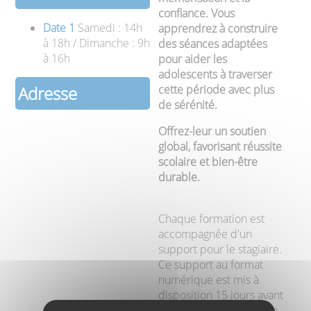
confiance. Vous
Date 1
Samedi : 14h
apprendrez à construire
à 18h / Dimanche : 9h
des séances adaptées
à 16h
pour aider les
adolescents à traverser
cette période avec plus
Adresse
de sérénité.
Offrez-leur un soutien
global, favorisant réussite
scolaire et bien-être
durable.
Chaque formation est
accompagnée d'un
support pour le stagiaire.
Ce support au format
numérique est mis à
disposition 15 jours avant
le début de la formation