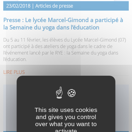
23/02/2018 | Articles de presse
Presse : Le lycée Marcel-Gimond a participé à
la Semaine du yoga dans l’éducation
Du 5 au 11 février, les élèves du Lycée Marcel-Gimond (07)
ont participé à des ateliers de yoga dans le cadre de
l’événement lancé par le RYE : la Semaine du yoga dans
l’éducation.
LIRE PLUS
This site uses cookies
and gives you control
over what you want to
activate