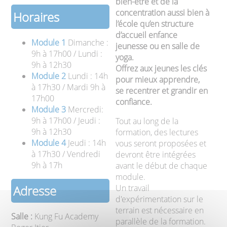
bien-être et de la
concentration aussi bien à
Horaires
l’école qu’en structure
d’accueil enfance
Module 1
Dimanche :
jeunesse ou en salle de
9h à 17h00 / Lundi :
yoga.
9h à 12h30
Offrez aux jeunes les clés
Module 2
Lundi : 14h
pour mieux apprendre,
à 17h30 / Mardi 9h à
se recentrer et grandir en
17h00
confiance.
Module 3
Mercredi:
9h à 17h00 / Jeudi :
Tout au long de la
9h à 12h30
formation, des lectures
Module 4
Jeudi : 14h
vous seront proposées et
à 17h30 / Vendredi
devront être intégrées
9h à 17h
avant le début de chaque
module.
Un travail
Adresse
d'expérimentation sur le
terrain est nécessaire en
Salle :
Kung Fu Academy
parallèle de la formation.