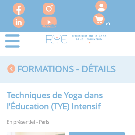
x0
Le RYE est certifié QUALIOPI pour ses actions de formation
FORMATIONS - DÉTAILS
Techniques de Yoga dans
l'Éducation (TYE) Intensif
En présentiel - Paris