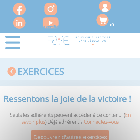
x0
Le RYE est certifié QUALIOPI pour ses actions de formation
EXERCICES
Ressentons la joie de la victoire !
Seuls les adhérents peuvent accéder à ce contenu. (
En
savoir plus
) Déjà adhérent ?
Connectez-vous