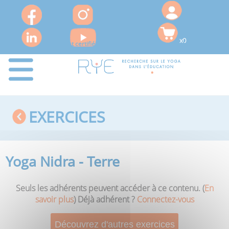
x0
Le RYE est certifié QUALIOPI pour ses actions de formation
EXERCICES
Yoga Nidra - Terre
Seuls les adhérents peuvent accéder à ce contenu. (
En
savoir plus
) Déjà adhérent ?
Connectez-vous