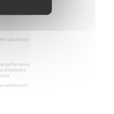
it succède au jour
être sans besoin
ucune performance
faut simplement
i est.
aux adolescents !