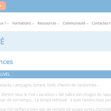
us ?
Formations
Ressources
Communauté
Contactez-
É
ances
FAUVEL
ustacés, campagne, torrent, forêt, chemin de randonnée...
'entre nous le mot « vacances » fait naître des images de natu
jouir de son temps... Le temps retrouvé : à quoi l'avions-nous pe
e l'on s'efforce bien vite de remplir de toutes sortes d'activités