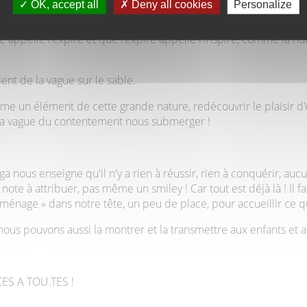
OK, accept all
Deny all cookies
Personalize
re et enfin le son subtil de notre respiration.
re appelle l'expire et que l'expire appelle l'inspire, comme la nu
.
ent de la vague sur le sable.
e un élément de cette grande nature, redécouvrir le plaisir d'
er la vague du contentement nous submerger !
ga nous enseigne qu'il n'y a rien à réussir, rien à conquérir, a
 note à attribuer, pas même un smiley ! Car tout est déjà là ! Il 
ménage » dans notre tête, un peu de place, pour accueillir ce qu
 nous pouvons aussi la montrer et la transmettre aux enfants et 
S A TOU.TES !