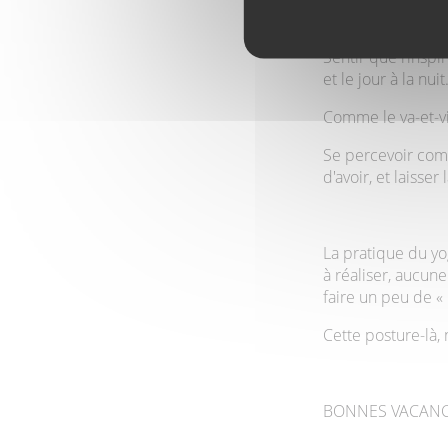
parfums de la natu
Sentir que l’inspi
et le jour à la nuit
Comme le va-et-vi
Se percevoir comm
d'avoir, et laiss
La pratique du yo
à réaliser, aucune
faire un peu de « 
Cette posture-là,
BONNES VACANCE