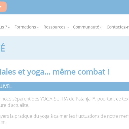
us ?
Formations
Ressources
Communauté
Contactez-
É
les et yoga... même combat !
FAUVEL
s nous séparent des YOGA-SUTRA de Patanjali*, pourtant ce texte
re d'actualité.
 travers la pratique du yoga à calmer les fluctuations de notre men
ent.