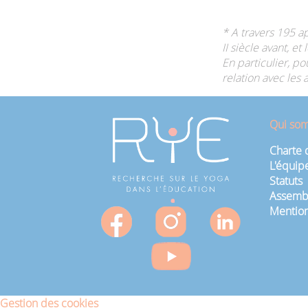
* A travers 195 ap
II siècle avant, e
En particulier, po
relation avec les 
Qui so
Charte 
L'équip
Statuts
Assembl
Mention
Gestion des cookies