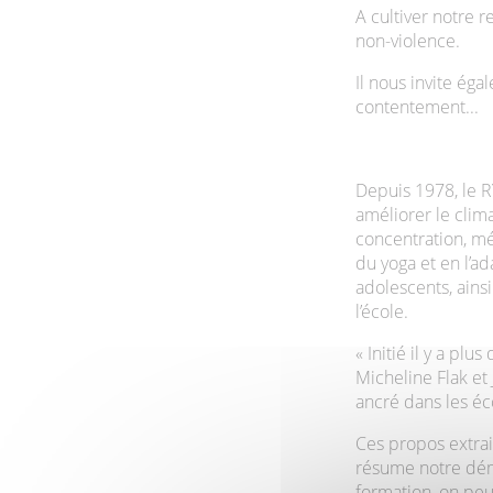
A cultiver notre 
non-violence.
Il nous invite ég
contentement...
Depuis 1978, le R
améliorer le clima
concentration, mé
du yoga et en l’a
adolescents, ainsi
l’école.
« Initié il y a p
Micheline Flak e
ancré dans les éco
Ces propos extrai
résume notre dé
formation, on peu