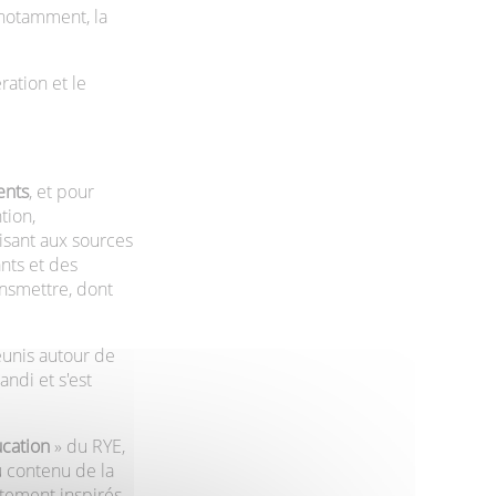
 notamment, la
ration et le
ents
, et pour
tion,
uisant aux sources
nts et des
ansmettre, dont
éunis autour de
andi et s'est
ucation
» du RYE,
u contenu de la
tement inspirés