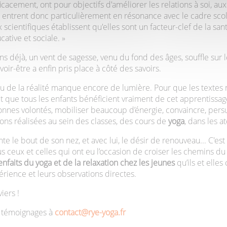
cement, ont pour objectifs d'améliorer les relations à soi, aux
 entrent donc particulièrement en résonance avec le cadre scol
cientifiques établissent qu'elles sont un facteur-clef de la sante
ucative et sociale. »
ns déjà, un vent de sagesse, venu du fond des âges, souffle su
voir-être a enfin pris place à côté des savoirs.
u de la réalité manque encore de lumière. Pour que les textes 
et que tous les enfants bénéficient vraiment de cet apprentissage
onnes volontés, mobiliser beaucoup d’énergie, convaincre, pers
ons réalisées au sein des classes, des cours de
yoga
, dans les at
e le bout de son nez, et avec lui, le désir de renouveau... C'est 
 ceux et celles qui ont eu l’occasion de croiser les chemins du
enfaits du yoga et de la relaxation chez les jeunes
qu’ils et elles
érience et leurs observations directes.
iers !
 témoignages à
contact@rye-yoga.fr