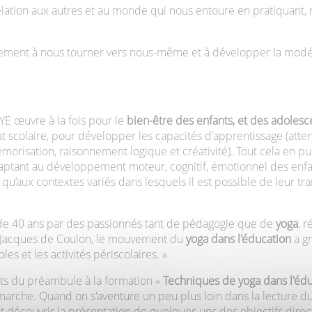
relation aux autres et au monde qui nous entoure en pratiquant,
alement à nous tourner vers nous-même et à développer la modé
YE œuvre à la fois pour le
bien-être des enfants, et des adolesc
t scolaire, pour développer les capacités d'apprentissage (atten
morisation, raisonnement logique et créativité). Tout cela en p
daptant au développement moteur, cognitif, émotionnel des enfa
 qu’aux contextes variés dans lesquels il est possible de leur tr
lus de 40 ans par des passionnés tant de pédagogie que de
yoga
, r
t Jacques de Coulon, le mouvement du
yoga dans l'éducation
a gr
les et les activités périscolaires. »
ts du préambule à la formation «
Techniques de yoga dans l'éd
marche. Quand on s'aventure un peu plus loin dans la lecture d
t découvrir la présentation de quelques uns des objectifs direc