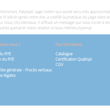
horismes, Patanjali, sage indien qui aurait vécu très approxima
t le IV siècle après notre ère, a codifié la pratique du yoga dan
ur nous, Occidentaux, il diffuse un message qui nous incite à re
autres (yama) et notre relation à nous-mêmes (nyama).
mmes-nous ?
Nos formations
du RYE
Catalogue
e du RYE
Certification Qualiopi
CGV
ée générale - Procès verbaux
s légales