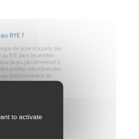
 au RYE ?
llègue de lycée m’a parlé des
e au RYE dans les années
ue j’ai pu, j’ai commencé à
aire profiter mes élèves des
giques dans la manière de
n atelier à destination du
n gestion de classe, j’ai pu
 métier.
ant to activate
accueillant du public. Je
ation d’orthopédagogue.