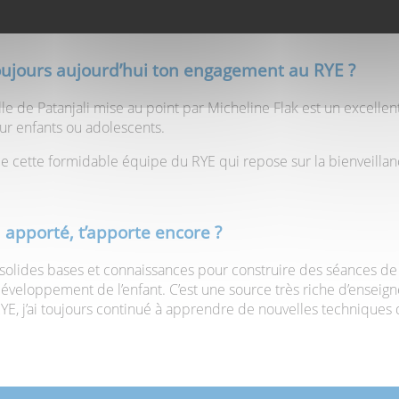
oujours aujourd’hui ton engagement au RYE ?
lle de Patanjali mise au point par Micheline Flak est un excell
ur enfants ou adolescents.
 de cette formidable équipe du RYE qui repose sur la bienveillanc
a apporté, t’apporte encore ?
 solides bases et connaissances pour construire des séances de
éveloppement de l’enfant. C’est une source très riche d’enseign
, j’ai toujours continué à apprendre de nouvelles techniques 