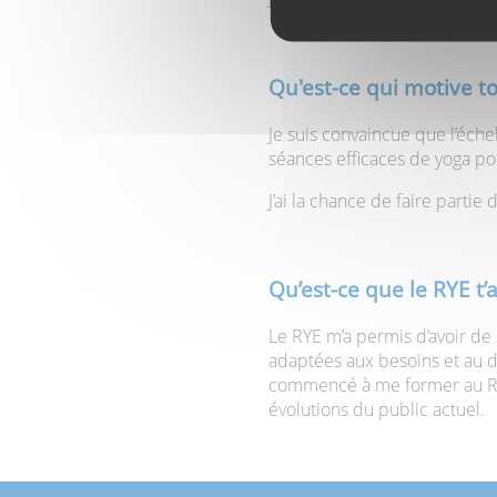
Qu'est-ce qui motive t
Je suis convaincue que l’éche
séances efficaces de yoga po
J’ai la chance de faire partie
Qu’est-ce que le RYE t’
Le RYE m’a permis d’avoir de
adaptées aux besoins et au d
commencé à me former au RYE
évolutions du public actuel.