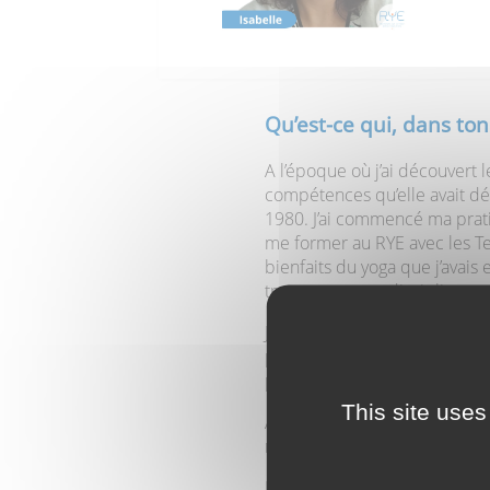
Qu’est-ce qui, dans to
A l’époque où j’ai découvert 
compétences qu’elle avait dé
1980. J’ai commencé ma prati
me former au RYE avec les Tec
bienfaits du yoga que j’avais
transmettre ma discipline.
J’ai ainsi pu ouvrir un atelie
personnel. J’ai également ani
partager quelques technique
This site uses
A présent, j’ai quitté mes fon
m’adresse plus spécialement
J’œuvre chaque jour pour fair