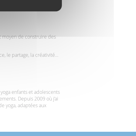
ent moyen de construire des
e, le partage, la créativité…
 yoga enfants et adolescents
ements. Depuis 2009 où j’ai
de yoga, adaptées aux