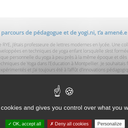
n parcours de pédagogue et de yogi.ni, t’a amené.e
le RYE, j’étais professeure de lettres modernes en lycée. Une co
veloppées en techniques de yoga enfant lorsqu’elle s’est formé
que personnelle du yoga à peu près à la même époque et dès q
hniques de Yoga dans l’Education à Montpellier. Je souhaitais f
 expérimentés et j’ai toujours été à l’affût d’innovations pédago
r de yoga dans mon collège, à destination des élèves, mais aussi u
mé un atelier mandala. Au cours de mes fonctions de formatrice e
s de yoga adolescents auprès des enseignants débutant dans le
 cookies and gives you control over what you w
ctions d’enseignante et je transmets le yoga dans des structures 
 au public en situation de handicap, ayant également une form
OK, accept all
Deny all cookies
Personalize
e connaître le RYE et son expertise.