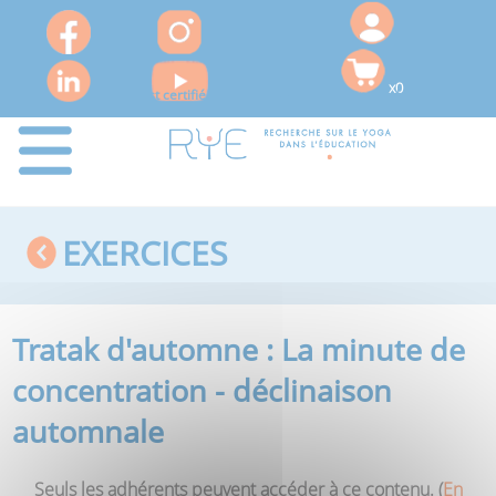
x0
Le RYE est certifié QUALIOPI pour ses actions de formation
EXERCICES
Tratak d'automne : La minute de
concentration - déclinaison
automnale
Seuls les adhérents peuvent accéder à ce contenu. (
En