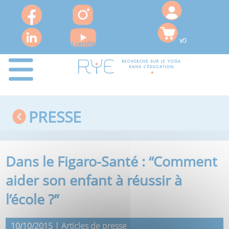
x0
Le RYE est certifié QUALIOPI pour ses actions de formation
PRESSE
Dans le Figaro-Santé : “Comment
aider son enfant à réussir à
l’école ?”
10/10/2015 | Articles de presse