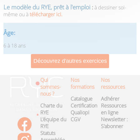
Le modèle du RYE, prêt à l'emploi
:
à dessiner soi-
même ou à
télécharger ici.
Âge:
6 à 18 ans
Qui
Nos
Nos
sommes-
formations
ressources
nous ?
Catalogue
Adhérer
Charte du
Certification
Ressources
RYE
Qualiopi
en ligne
L'équipe du
CGV
Newsletter :
RYE
S'abonner
Statuts