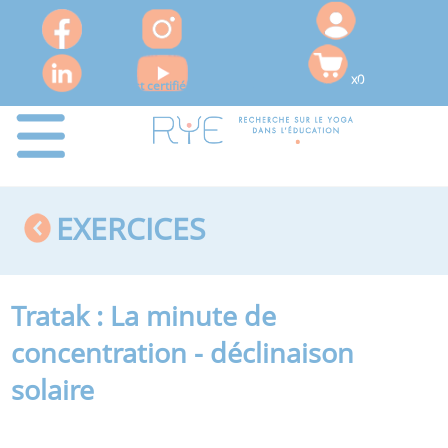
x0
Le RYE est certifié QUALIOPI pour ses actions de formation
EXERCICES
Tratak : La minute de
concentration - déclinaison
solaire