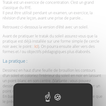
Tratak est un exercice de concentration. C’est un grand
classique du RYE.
Il peut être utilisé pendant un examen, un exercice, la
révision d’une leçon, avant une prise de parole…
Retrouvez ci-dessous la version d'été avec un soleil.
Avant de pratiquer le tratak du soleil assurez-vous que la
pratique est déjà installée sur une forme simple (le cercle
noir avec le point :
ici
). On pourra ensuite aller vers des
formes et / ou objectifs pédagogiques plus élaborés.
La pratique :
Dessinez en haut d’une feuille de brouillon les contours
d’un soleil et coloriez l’intérieur du soleil en noir en laissant
un point blanc en son centre. (Variante : vous pouvez
dessiner uniquement les contours d'un soleil et ajouter un
point noir en son centre)
En bas de la feuille dessinez un point de la même taille que
le précédent et coloriez le également en noir.