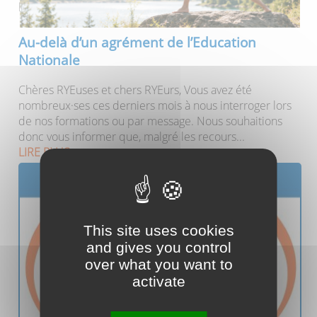
Publié le 04/07/2026
Au-delà d’un agrément de l’Education
Nationale
Chères RYEuses et chers RYEurs, Vous avez été
nombreux·ses ces derniers mois à nous interroger lors
de nos formations ou par message. Nous souhaitions
donc vous informer que, malgré les recours...
LIRE PLUS
This site uses cookies
and gives you control
over what you want to
activate