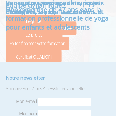
nouveaux exercices, chroniques,
Rencontres, partenariats, projets
équipe dynamique
Une expertise de 47 ans dans la
mémoires…
Enseigner le yoga aux enfants et
de terrain, vie de l’association...
formation professionnelle de yoga
aux adolescents
L'équipe
pour enfants et adolescents
Exercices
Retrouvez notre dernière actualité
Le projet
Découvrez notre catalogue
Mémoires
Faites financer votre formation
Chroniques
Certificat QUALIOPI
Notre newsletter
Abonnez vous à nos 4 newsletters annuelles
Mon e-mail
Mon nom